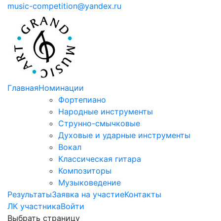
music-competition@yandex.ru
Главная
Номинации
Фортепиано
Народные инструменты
Струнно-смычковые
Духовые и ударные инструменты
Вокал
Классическая гитара
Композиторы
Музыковедение
Результаты
Заявка на участие
Контакты
ЛК участника
Войти
Выбрать страницу