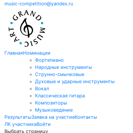
music-competition@yandex.ru
Главная
Номинации
Фортепиано
Народные инструменты
Струнно-смычковые
Духовые и ударные инструменты
Вокал
Классическая гитара
Композиторы
Музыковедение
Результаты
Заявка на участие
Контакты
ЛК участника
Войти
Выбрать страницу